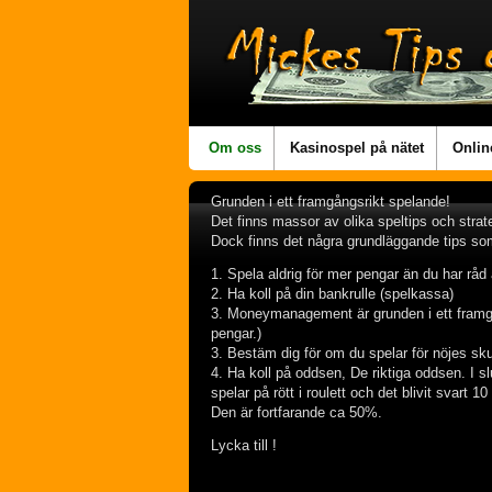
Om oss
Kasinospel på nätet
Onlin
Grunden i ett framgångsrikt spelande!
Det finns massor av olika speltips och strat
Dock finns det några grundläggande tips so
1. Spela aldrig för mer pengar än du har råd a
2. Ha koll på din bankrulle (spelkassa)
3. Moneymanagement är grunden i ett framgångsr
pengar.)
3. Bestäm dig för om du spelar för nöjes skull
4. Ha koll på oddsen, De riktiga oddsen. I 
spelar på rött i roulett och det blivit svart 1
Den är fortfarande ca 50%.
Lycka till !