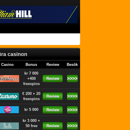
Bra casinon
Casino
Bonus
Review
Besök
kr 7 000
>>>>
+400
Review
freespins
€ 200 + 20
>>>>
Review
freespins
kr 5 000
>>>>
Review
kr 3 000 +
>>>>
50 free
Review