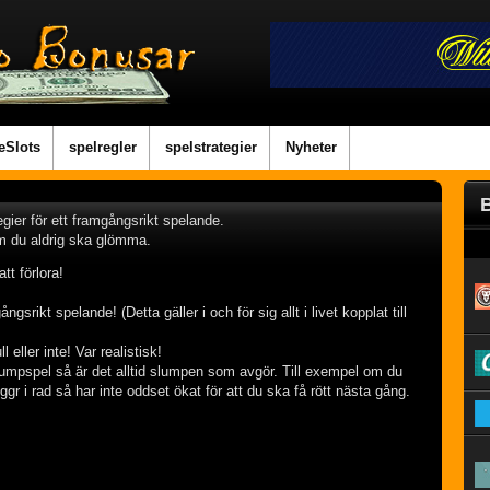
eSlots
spelregler
spelstrategier
Nyheter
egier för ett framgångsrikt spelande.
m du aldrig ska glömma.
tt förlora!
ikt spelande! (Detta gäller i och för sig allt i livet kopplat till
 eller inte! Var realistisk!
slumpspel så är det alltid slumpen som avgör. Till exempel om du
0 ggr i rad så har inte oddset ökat för att du ska få rött nästa gång.