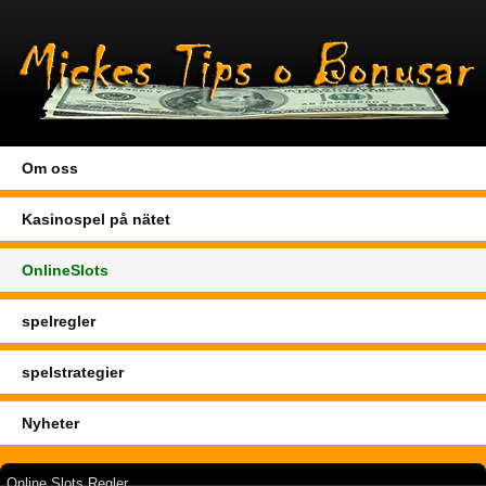
Om oss
Kasinospel på nätet
OnlineSlots
spelregler
spelstrategier
Nyheter
Online Slots Regler