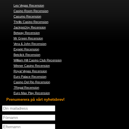
Leo Vegas Recension
Casino Room Recension
Casumo Recension
Thrills Casino Recension
JackpotJoy Recension
Betway Recension
Mr Green Recension
Vera & John Recension
Expekt Recension
Betclick Recension
William Hill Casino Club Recension
Winner Casino Recension
Royal Vegas Recension
Euro Palace Recension
Casino Del Rio Recension
7Regal Recension
Euro Max Play Recension
Prenumerera på vårt nyhetsbrev!