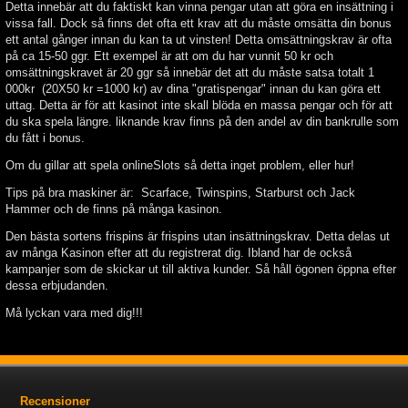
Detta innebär att du faktiskt kan vinna pengar utan att göra en insättning i
vissa fall. Dock så finns det ofta ett krav att du måste omsätta din bonus
ett antal gånger innan du kan ta ut vinsten! Detta omsättningskrav är ofta
på ca 15-50 ggr. Ett exempel är att om du har vunnit 50 kr och
omsättningskravet är 20 ggr så innebär det att du måste satsa totalt 1
000kr (20X50 kr =1000 kr) av dina "gratispengar" innan du kan göra ett
uttag. Detta är för att kasinot inte skall blöda en massa pengar och för att
du ska spela längre. liknande krav finns på den andel av din bankrulle som
du fått i bonus.
Om du gillar att spela onlineSlots så detta inget problem, eller hur!
Tips på bra maskiner är: Scarface, Twinspins, Starburst och Jack
Hammer och de finns på många kasinon.
Den bästa sortens frispins är frispins utan insättningskrav. Detta delas ut
av många Kasinon efter att du registrerat dig. Ibland har de också
kampanjer som de skickar ut till aktiva kunder. Så håll ögonen öppna efter
dessa erbjudanden.
Må lyckan vara med dig!!!
Recensioner